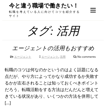
Skip
今と違う職場で働きたい！
to
転職を考えている人に向けてコツを紹介する
content
サイト
タグ:
活用
エージェントの活用もおすすめ
エージェント
エージェント
,
活用
No comments
転職のコツは何なのかというのはよく話題になる
点だが、やり方によってかなり成功するか失敗す
るかが左右されることは知っておくべきポイント
だろう。転職活動をする方法はだんだんと増えて
きている状況があり、いくつかの方法を併用して
[…]